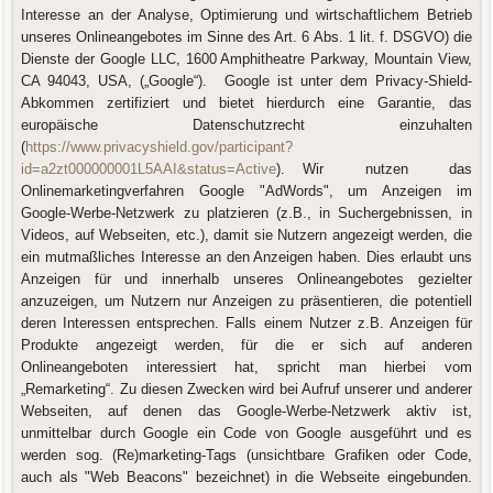
Interesse an der Analyse, Optimierung und wirtschaftlichem Betrieb
unseres Onlineangebotes im Sinne des Art. 6 Abs. 1 lit. f. DSGVO) die
Dienste der Google LLC, 1600 Amphitheatre Parkway, Mountain View,
CA 94043, USA, („Google“). Google ist unter dem Privacy-Shield-
Abkommen zertifiziert und bietet hierdurch eine Garantie, das
europäische Datenschutzrecht einzuhalten
(
https://www.privacyshield.gov/participant?
id=a2zt000000001L5AAI&status=Active
). Wir nutzen das
Onlinemarketingverfahren Google "AdWords", um Anzeigen im
Google-Werbe-Netzwerk zu platzieren (z.B., in Suchergebnissen, in
Videos, auf Webseiten, etc.), damit sie Nutzern angezeigt werden, die
ein mutmaßliches Interesse an den Anzeigen haben. Dies erlaubt uns
Anzeigen für und innerhalb unseres Onlineangebotes gezielter
anzuzeigen, um Nutzern nur Anzeigen zu präsentieren, die potentiell
deren Interessen entsprechen. Falls einem Nutzer z.B. Anzeigen für
Produkte angezeigt werden, für die er sich auf anderen
Onlineangeboten interessiert hat, spricht man hierbei vom
„Remarketing“. Zu diesen Zwecken wird bei Aufruf unserer und anderer
Webseiten, auf denen das Google-Werbe-Netzwerk aktiv ist,
unmittelbar durch Google ein Code von Google ausgeführt und es
werden sog. (Re)marketing-Tags (unsichtbare Grafiken oder Code,
auch als "Web Beacons" bezeichnet) in die Webseite eingebunden.