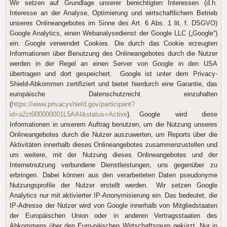
Wir setzen auf Grundlage unserer berechtigten Interessen (d.h.
Interesse an der Analyse, Optimierung und wirtschaftlichem Betrieb
unseres Onlineangebotes im Sinne des Art. 6 Abs. 1 lit. f. DSGVO)
Google Analytics, einen Webanalysedienst der Google LLC („Google“)
ein. Google verwendet Cookies. Die durch das Cookie erzeugten
Informationen über Benutzung des Onlineangebotes durch die Nutzer
werden in der Regel an einen Server von Google in den USA
übertragen und dort gespeichert. Google ist unter dem Privacy-
Shield-Abkommen zertifiziert und bietet hierdurch eine Garantie, das
europäische Datenschutzrecht einzuhalten
(
https://www.privacyshield.gov/participant?
id=a2zt000000001L5AAI&status=Active
). Google wird diese
Informationen in unserem Auftrag benutzen, um die Nutzung unseres
Onlineangebotes durch die Nutzer auszuwerten, um Reports über die
Aktivitäten innerhalb dieses Onlineangebotes zusammenzustellen und
um weitere, mit der Nutzung dieses Onlineangebotes und der
Internetnutzung verbundene Dienstleistungen, uns gegenüber zu
erbringen. Dabei können aus den verarbeiteten Daten pseudonyme
Nutzungsprofile der Nutzer erstellt werden. Wir setzen Google
Analytics nur mit aktivierter IP-Anonymisierung ein. Das bedeutet, die
IP-Adresse der Nutzer wird von Google innerhalb von Mitgliedstaaten
der Europäischen Union oder in anderen Vertragsstaaten des
Abkommens über den Euro-päischen Wirtschaftsraum gekürzt. Nur in