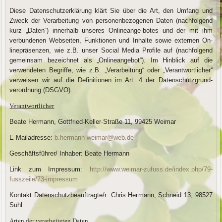
Diese Datenschutzerklärung klärt Sie über die Art, den Umfang und
Zweck der Verarbeitung von personenbezogenen Daten (nachfolgend
kurz „Daten“) innerhalb unseres Onlineange-botes und der mit ihm
verbundenen Webseiten, Funktionen und Inhalte sowie externen On-
linepräsenzen, wie z.B. unser Social Media Profile auf (nachfolgend
gemeinsam bezeichnet als „Onlineangebot“). Im Hinblick auf die
verwendeten Begriffe, wie z.B. „Verarbeitung“ oder „Verantwortlicher“
verweisen wir auf die Definitionen im Art. 4 der Datenschutzgrund-
verordnung (DSGVO).
Verantwortlicher
Beate Hermann, Gottfried-Keller-Straße 11, 99425 Weimar
E-Mailadresse:
b.hermann-weimar@web.de
Geschäftsführer/ Inhaber: Beate Hermann
Link zum Impressum:
http://www.weimar-zufuss.de/index.php/79-
fusszeile/73-impressum
Kontakt Datenschutzbeauftragte/r: Chris Hermann, Schneid 13, 98527
Suhl
Arten der verarbeiteten Daten