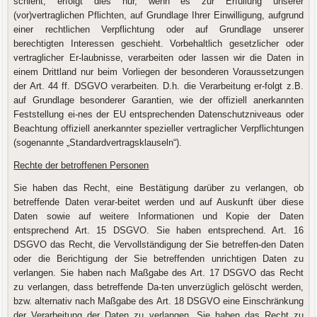
schieht, erfolgt dies nur, wenn es zur Erfüllung unserer
(vor)vertraglichen Pflichten, auf Grundlage Ihrer Einwilligung, aufgrund
einer rechtlichen Verpflichtung oder auf Grundlage unserer
berechtigten Interessen geschieht. Vorbehaltlich gesetzlicher oder
vertraglicher Er-laubnisse, verarbeiten oder lassen wir die Daten in
einem Drittland nur beim Vorliegen der besonderen Voraussetzungen
der Art. 44 ff. DSGVO verarbeiten. D.h. die Verarbeitung er-folgt z.B.
auf Grundlage besonderer Garantien, wie der offiziell anerkannten
Feststellung ei-nes der EU entsprechenden Datenschutzniveaus oder
Beachtung offiziell anerkannter spezieller vertraglicher Verpflichtungen
(sogenannte „Standardvertragsklauseln“).
Rechte der betroffenen Personen
Sie haben das Recht, eine Bestätigung darüber zu verlangen, ob
betreffende Daten verar-beitet werden und auf Auskunft über diese
Daten sowie auf weitere Informationen und Kopie der Daten
entsprechend Art. 15 DSGVO. Sie haben entsprechend. Art. 16
DSGVO das Recht, die Vervollständigung der Sie betreffen-den Daten
oder die Berichtigung der Sie betreffenden unrichtigen Daten zu
verlangen. Sie haben nach Maßgabe des Art. 17 DSGVO das Recht
zu verlangen, dass betreffende Da-ten unverzüglich gelöscht werden,
bzw. alternativ nach Maßgabe des Art. 18 DSGVO eine Einschränkung
der Verarbeitung der Daten zu verlangen. Sie haben das Recht zu