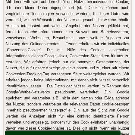
Mit deren Hilfe wird auf dem Gerät der Nutzer ein individuelles Cookie,
d.h. eine kleine Datei abgespeichert (statt Cookies können auch
vergleichbare Technologien verwendet werden). In dieser Datei wird
vermerkt, welche Webseiten der Nutzer aufgesucht, für welche Inhalte
er sich interessiert und welche Angebote der Nutzer geklickt hat,
ferner technische Informationen zum Browser und Betriebssystem,
verweisende Webseiten, Besuchszeit sowie weitere Angaben zur
Nutzung des Onlineangebotes. Ferner erhalten wir ein individuelles
„Conversion-Cookie“. Die mit Hilfe des Cookies eingeholten
Informationen dienen Google dazu, Conversion-Statistiken für uns zu
erstellen. Wir erfahren jedoch nur die anonyme Gesamtanzahl der
Nutzer, die auf unsere Anzeige geklickt haben und zu einer mit einem
Conversion-Tracking-Tag versehenen Seite weitergeleitet wurden. Wir
erhalten jedoch keine Informationen, mit denen sich Nutzer persönlich
identifizieren lassen. Die Daten der Nutzer werden im Rahmen des
Google-Werbe-Netzwerks pseudonym verarbeitet. D.h. Google
speichert und verarbeitet z.B. nicht den Namen oder E-Mailadresse
der Nutzer, sondern verarbeitet die relevanten Daten cookie-bezogen
innerhalb pseudonymer Nutzerprofile. D.h. aus der Sicht von Google
werden die Anzeigen nicht für eine konkret identifizierte Person
verwaltet und angezeigt, sondern für den Cookie-Inhaber, unabhängig
davon wer dieser Cookie-Inhaber ist. Dies gilt nicht, wenn ein Nutzer
Google ausdrücklich erlaubt hat, die Daten ohne diese