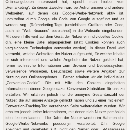
Onlineangeboten interessiert hat, spricht man hierbei vom
„Remarketing“. Zu diesen Zwecken wird bei Aufruf unserer und anderer
Webseiten, auf denen das Google-Werbe-Netzwerk aktiv ist,
unmittelbar durch Google ein Code von Google ausgeführt und es
werden sog. (Re)marketing-Tags (unsichtbare Grafiken oder Code,
auch als "Web Beacons" bezeichnet) in die Webseite eingebunden.
Mit deren Hilfe wird auf dem Gerät der Nutzer ein individuelles Cookie,
d.h. eine kleine Datei abgespeichert (statt Cookies können auch
vergleichbare Technologien verwendet werden). In dieser Datei wird
vermerkt, welche Webseiten der Nutzer aufgesucht, für welche Inhalte
er sich interessiert und welche Angebote der Nutzer geklickt hat,
ferner technische Informationen zum Browser und Betriebssystem,
verweisende Webseiten, Besuchszeit sowie weitere Angaben zur
Nutzung des Onlineangebotes. Ferner erhalten wir ein individuelles
„Conversion-Cookie“. Die mit Hilfe des Cookies eingeholten
Informationen dienen Google dazu, Conversion-Statistiken für uns zu
erstellen. Wir erfahren jedoch nur die anonyme Gesamtanzahl der
Nutzer, die auf unsere Anzeige geklickt haben und zu einer mit einem
Conversion-Tracking-Tag versehenen Seite weitergeleitet wurden. Wir
erhalten jedoch keine Informationen, mit denen sich Nutzer persönlich
identifizieren lassen. Die Daten der Nutzer werden im Rahmen des
Google-Werbe-Netzwerks pseudonym verarbeitet. D.h. Google
speichert und verarbeitet z.B. nicht den Namen oder E-Mailadresse