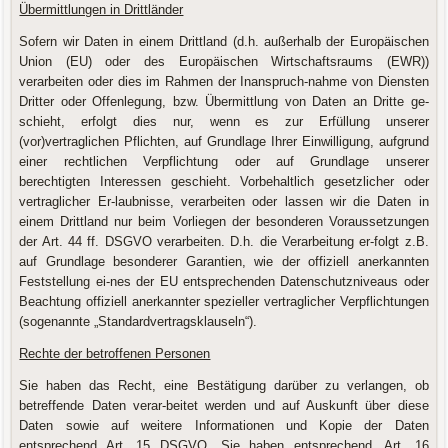
Übermittlungen in Drittländer
Sofern wir Daten in einem Drittland (d.h. außerhalb der Europäischen
Union (EU) oder des Europäischen Wirtschaftsraums (EWR))
verarbeiten oder dies im Rahmen der Inanspruch-nahme von Diensten
Dritter oder Offenlegung, bzw. Übermittlung von Daten an Dritte ge-
schieht, erfolgt dies nur, wenn es zur Erfüllung unserer
(vor)vertraglichen Pflichten, auf Grundlage Ihrer Einwilligung, aufgrund
einer rechtlichen Verpflichtung oder auf Grundlage unserer
berechtigten Interessen geschieht. Vorbehaltlich gesetzlicher oder
vertraglicher Er-laubnisse, verarbeiten oder lassen wir die Daten in
einem Drittland nur beim Vorliegen der besonderen Voraussetzungen
der Art. 44 ff. DSGVO verarbeiten. D.h. die Verarbeitung er-folgt z.B.
auf Grundlage besonderer Garantien, wie der offiziell anerkannten
Feststellung ei-nes der EU entsprechenden Datenschutzniveaus oder
Beachtung offiziell anerkannter spezieller vertraglicher Verpflichtungen
(sogenannte „Standardvertragsklauseln“).
Rechte der betroffenen Personen
Sie haben das Recht, eine Bestätigung darüber zu verlangen, ob
betreffende Daten verar-beitet werden und auf Auskunft über diese
Daten sowie auf weitere Informationen und Kopie der Daten
entsprechend Art. 15 DSGVO. Sie haben entsprechend. Art. 16