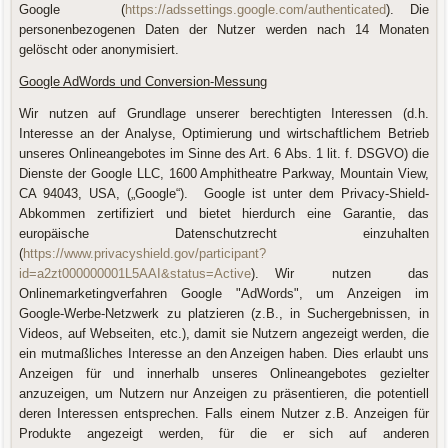
Google (
https://adssettings.google.com/authenticated
). Die
personenbezogenen Daten der Nutzer werden nach 14 Monaten
gelöscht oder anonymisiert.
Google AdWords und Conversion-Messung
Wir nutzen auf Grundlage unserer berechtigten Interessen (d.h.
Interesse an der Analyse, Optimierung und wirtschaftlichem Betrieb
unseres Onlineangebotes im Sinne des Art. 6 Abs. 1 lit. f. DSGVO) die
Dienste der Google LLC, 1600 Amphitheatre Parkway, Mountain View,
CA 94043, USA, („Google“). Google ist unter dem Privacy-Shield-
Abkommen zertifiziert und bietet hierdurch eine Garantie, das
europäische Datenschutzrecht einzuhalten
(
https://www.privacyshield.gov/participant?
id=a2zt000000001L5AAI&status=Active
). Wir nutzen das
Onlinemarketingverfahren Google "AdWords", um Anzeigen im
Google-Werbe-Netzwerk zu platzieren (z.B., in Suchergebnissen, in
Videos, auf Webseiten, etc.), damit sie Nutzern angezeigt werden, die
ein mutmaßliches Interesse an den Anzeigen haben. Dies erlaubt uns
Anzeigen für und innerhalb unseres Onlineangebotes gezielter
anzuzeigen, um Nutzern nur Anzeigen zu präsentieren, die potentiell
deren Interessen entsprechen. Falls einem Nutzer z.B. Anzeigen für
Produkte angezeigt werden, für die er sich auf anderen