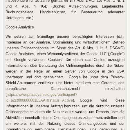
insbesondere für 10 Jahre gemäß §§ 147 Abs. 1 AO, 257 Abs. 1 Nr. 1
und 4, Abs. 4 HGB (Bücher, Aufzeichnun-gen, Lageberichte,
Buchungsbelege, Handelsbücher, für Besteuerung relevanter
Unterlagen, etc.).
Google Analytics
Wir setzen auf Grundlage unserer berechtigten Interessen (d.h.
Interesse an der Analyse, Optimierung und wirtschaftlichem Betrieb
unseres Onlineangebotes im Sinne des Art. 6 Abs. 1 lit. f. DSGVO)
Google Analytics, einen Webanalysedienst der Google LLC („Google“)
ein. Google verwendet Cookies. Die durch das Cookie erzeugten
Informationen über Benutzung des Onlineangebotes durch die Nutzer
werden in der Regel an einen Server von Google in den USA
übertragen und dort gespeichert. Google ist unter dem Privacy-
Shield-Abkommen zertifiziert und bietet hierdurch eine Garantie, das
europäische Datenschutzrecht einzuhalten
(
https://www.privacyshield.gov/participant?
id=a2zt000000001L5AAI&status=Active
). Google wird diese
Informationen in unserem Auftrag benutzen, um die Nutzung unseres
Onlineangebotes durch die Nutzer auszuwerten, um Reports über die
Aktivitäten innerhalb dieses Onlineangebotes zusammenzustellen und
um weitere, mit der Nutzung dieses Onlineangebotes und der
Internetnutzung verbundene Dienstleistungen, uns gegenüber zu